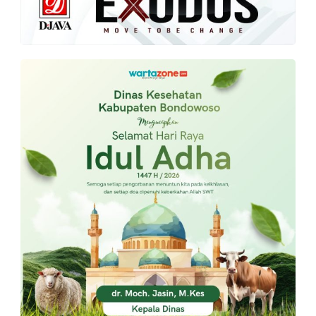
PT.
Balqis
Cyber
Media
Sejahtera