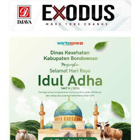
PT.
Balqis
Cyber
Media
Sejahtera