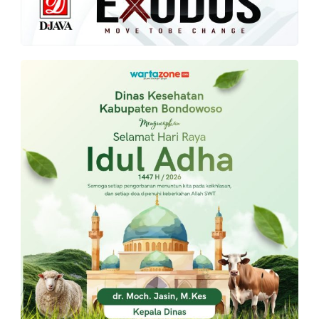
PT.
Balqis
Cyber
Media
Sejahtera