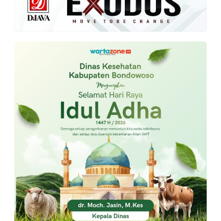
PT.
Balqis
Cyber
Media
Sejahtera