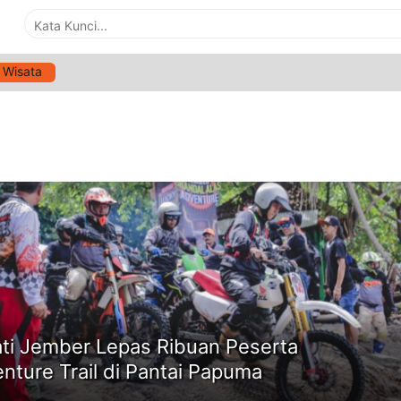
Wisata
G:
TRAIL
ne
ti Jember Lepas Ribuan Peserta
nture Trail di Pantai Papuma