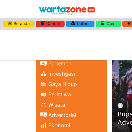
Beranda
Daerah
Kuliner
Opini
HASHTA
Nasional
Regional
Headli
Politik
Parlemen
Investigasi
Gaya Hidup
Peristiwa
Wisata
Bupa
Advertorial
Adve
Ekonomi