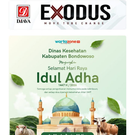
PT.
Balqis
Cyber
Media
Sejahtera