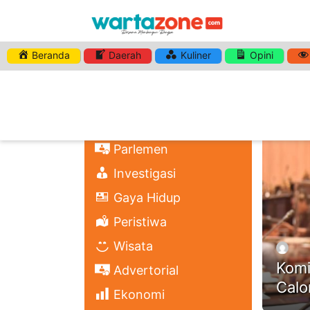
Beranda
Daerah
Kuliner
Opini
HASHTA
Nasional
Regional
Headli
Politik
Parlemen
Investigasi
Gaya Hidup
Peristiwa
Wisata
Komi
Advertorial
Calo
Ekonomi