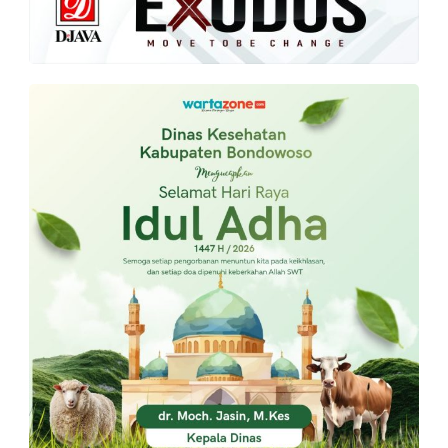
PT.
Balqis
Cyber
Media
Sejahtera