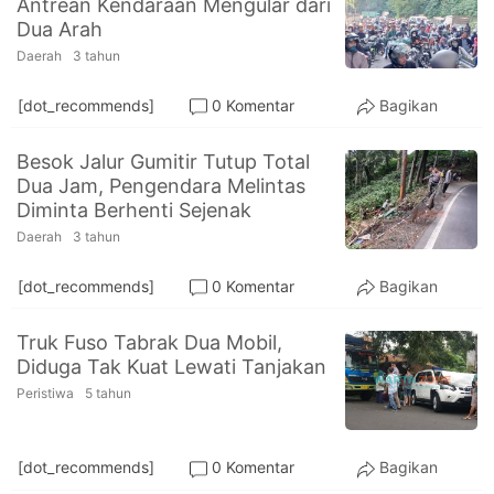
Antrean Kendaraan Mengular dari
PT.
Dua Arah
Balqis
Cyber
Daerah
3 tahun
Media
Sejahtera
[dot_recommends]
0 Komentar
Bagikan
Besok Jalur Gumitir Tutup Total
Dua Jam, Pengendara Melintas
Diminta Berhenti Sejenak
Daerah
3 tahun
[dot_recommends]
0 Komentar
Bagikan
Truk Fuso Tabrak Dua Mobil,
Diduga Tak Kuat Lewati Tanjakan
Peristiwa
5 tahun
[dot_recommends]
0 Komentar
Bagikan