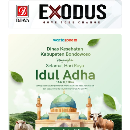
PT.
Balqis
Cyber
Media
Sejahtera