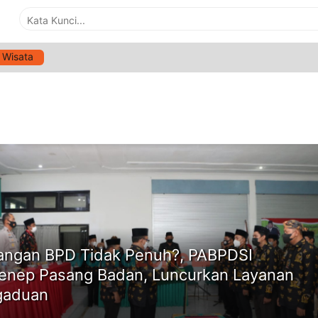
Wisata
G:
TUNJANGAN BPD TIDAK CAIR
ne
angan BPD Tidak Penuh?, PABPDSI
nep Pasang Badan, Luncurkan Layanan
gaduan