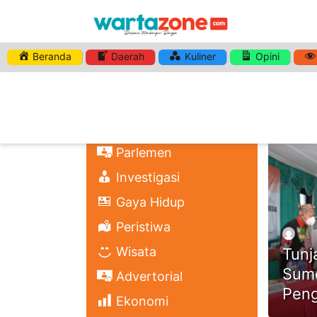
Beranda
Daerah
Kuliner
Opini
HASHTA
Nasional
Regional
Headli
Politik
Parlemen
Investigasi
Gaya Hidup
Peristiwa
Wisata
Tunj
Sume
Advertorial
Pen
Ekonomi