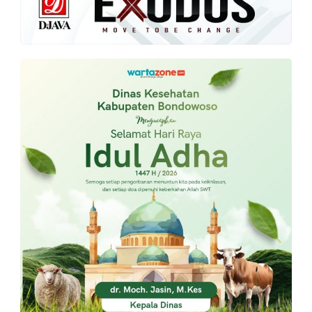
PT.
Balqis
Cyber
Media
Sejahtera