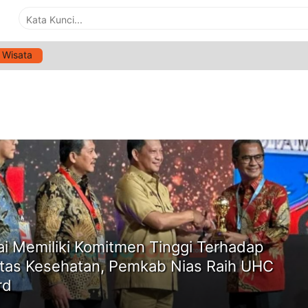
Wisata
G:
UHC AWARD
ne
lai Memiliki Komitmen Tinggi Terhadap
itas Kesehatan, Pemkab Nias Raih UHC
rd