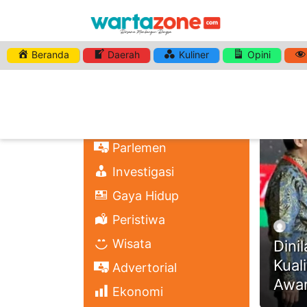
Beranda
Daerah
Kuliner
Opini
HASHTA
Nasional
Regional
Headli
Politik
Parlemen
Investigasi
Gaya Hidup
Peristiwa
Wisata
Dini
Kual
Advertorial
Awa
Ekonomi