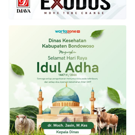
PT.
Balqis
Cyber
Media
Sejahtera