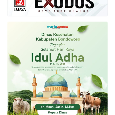
PT.
Balqis
Cyber
Media
Sejahtera