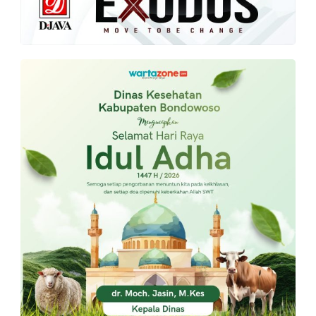
PT.
Balqis
Cyber
Media
Sejahtera