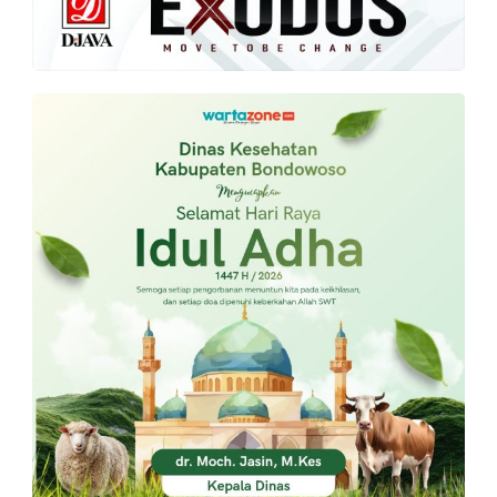
PT.
Balqis
Cyber
Media
Sejahtera