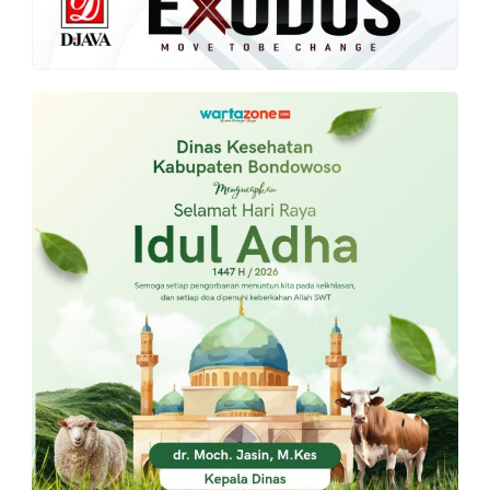
PT.
Balqis
Cyber
Media
Sejahtera