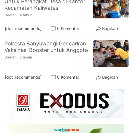
Untuk Perangkat Desa di Kantor
PT.
Kecamatan Kaliwates
Balqis
Cyber
Daerah
4 tahun
Media
Sejahtera
[dot_recommends]
0 Komentar
Bagikan
Polresta Banyuwangi Gencarkan
Vaksinasi Booster untuk Anggota
Daerah
5 tahun
[dot_recommends]
0 Komentar
Bagikan