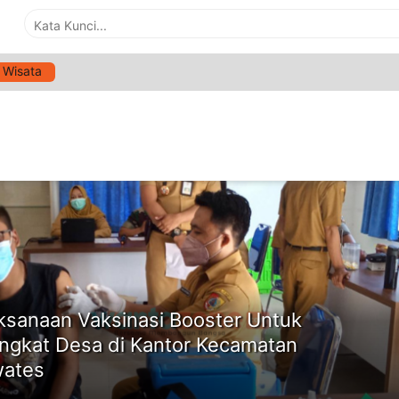
Wisata
G:
VAKSINASI MASSAL JEMBER
ne
ksanaan Vaksinasi Booster Untuk
ngkat Desa di Kantor Kecamatan
wates