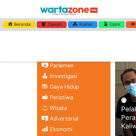
Beranda
Daerah
Kuliner
Opini
HASHTA
Nasional
Regional
Headli
Politik
Parlemen
Investigasi
Gaya Hidup
Peristiwa
Wisata
Pela
Pera
Advertorial
Kali
Ekonomi