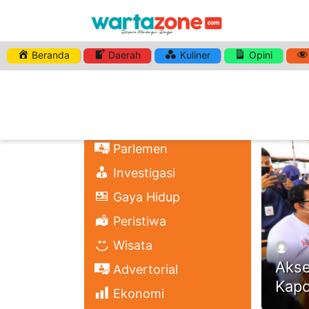
Beranda
Daerah
Kuliner
Opini
HASHTA
Nasional
Regional
Headli
Politik
Parlemen
Investigasi
Gaya Hidup
Peristiwa
Wisata
Akse
Advertorial
Kapo
Ekonomi