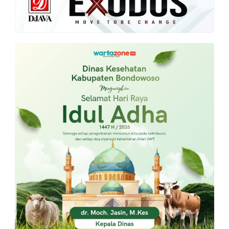
PT.
Balqis
Cyber
Media
Sejahtera