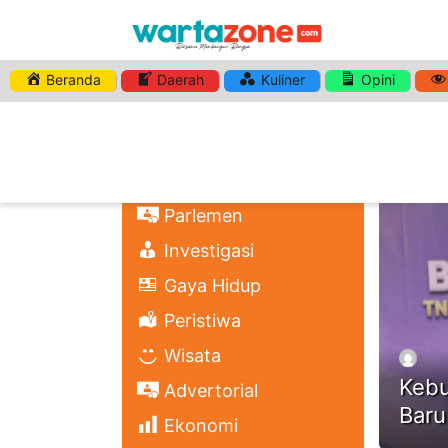
Beranda
Daerah
Kuliner
Opini
HASHTA
Nasional
Regional
Headli
Politik
Parlemen
Investigasi
Gaya Hidup
Peristiwa
Wisata
Kebu
Advertorial
Baru
Ekonomi