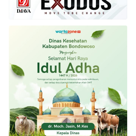
PT.
Balqis
Cyber
Media
Sejahtera