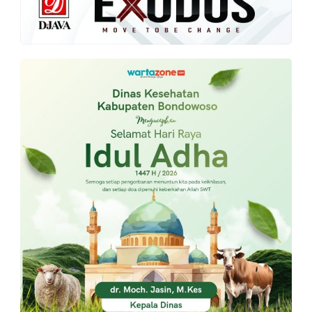
PT.
Balqis
Cyber
Media
Sejahtera