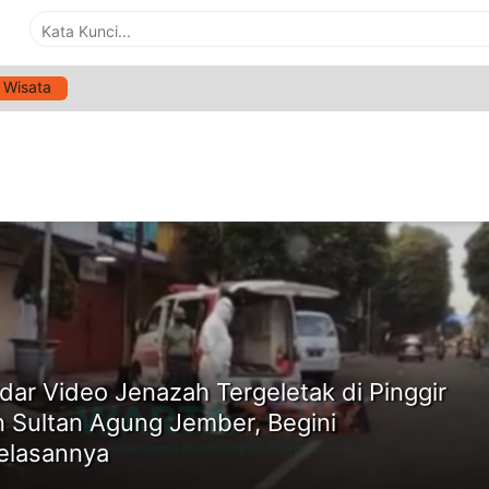
Wisata
G:
VIDEO VIRAL JENAZAH COVID-19 DI JEMBER
ne
dar Video Jenazah Tergeletak di Pinggir
n Sultan Agung Jember, Begini
elasannya