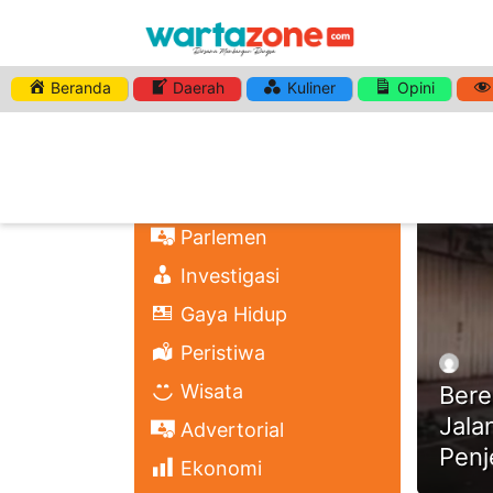
Beranda
Daerah
Kuliner
Opini
HASHTA
Nasional
Regional
Headli
Politik
Parlemen
Investigasi
Gaya Hidup
Peristiwa
Wisata
Bere
Jala
Advertorial
Penj
Ekonomi