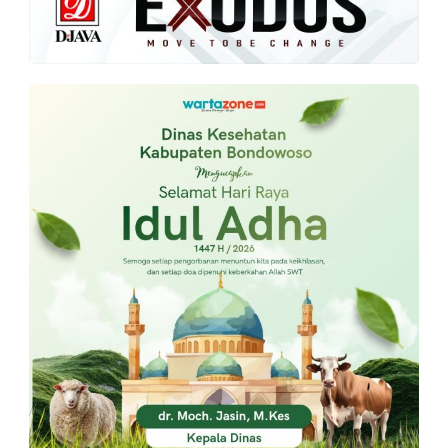
PT.
Balqis
Cyber
Media
Sejahtera