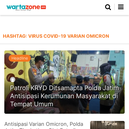
Netizen
Beranda
Daerah
Kuliner
Opini
Nasional
Regional
Politik
Parlemen
Investigasi
Gaya Hidup
Peristiwa
Wisata
Advertorial
Ekonomi
Pendidikan
Religi
Olahraga
HASHTAG:
VIRUS COVID-19 VARIAN OMICRON
Beranda
About Us
Contact Us
Hak Jawab
Kode Etik
Pedoman Media Siber
Redaksi
Headline
Patroli KRYD Ditsamapta Polda Jatim
Antisipasi Kerumunan Masyarakat di
Tempat Umum
©
Antisipasi Varian Omicron, Polda
Copyright
2026