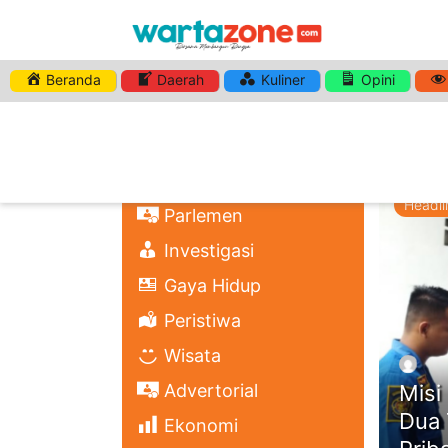
Beranda
Daerah
Kuliner
Opini
HASHTA
Nasional
DANA PR
Regional
Politik
Headli
Parlemen
Investigasi
Gaya Hidup
Peristiwa
Wisata
Advertorial
Misi
Dua 
Ekonomi