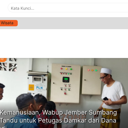
Wisata
G:
WABUP JEMBER BANTU PETUGAS DAMKAR DARI
IBADI
ne
 Kemanusiaan, Wabup Jember Sumbang
Tandu untuk Petugas Damkar dari Dana