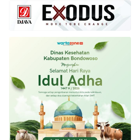
PT.
Balqis
Cyber
Media
Sejahtera