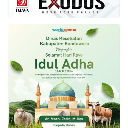
PT.
Balqis
Cyber
Media
Sejahtera