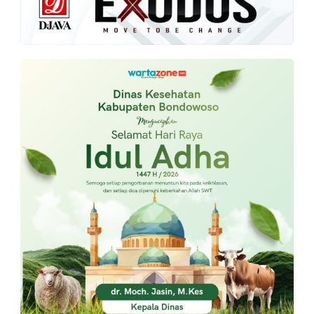
PT.
Balqis
Cyber
Media
Sejahtera