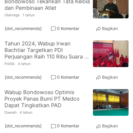
Bondowoso Tekankan Tata Kelola
PT.
dan Pembinaan Atlet
Balqis
Cyber
Olahraga
1 tahun
Media
Sejahtera
[dot_recommends]
0 Komentar
Bagikan
Tahun 2024, Wabup Irwan
Bachtiar Targetkan PDI
Perjuangan Raih 110 Ribu Suara se
Bondowoso
Politik
4 tahun
[dot_recommends]
0 Komentar
Bagikan
Wabup Bondowoso Optimis
Proyek Panas Bumi PT Medco
Dapat Tingkatkan PAD
Daerah
4 tahun
[dot_recommends]
0 Komentar
Bagikan