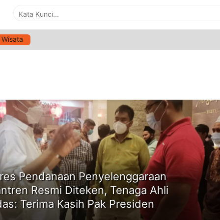
Wisata
G:
WAKIL KETUA KOMISI VIII FPKB DPR RI
ne
res Pendanaan Penyelenggaraan
ntren Resmi Diteken, Tenaga Ahli
as: Terima Kasih Pak Presiden