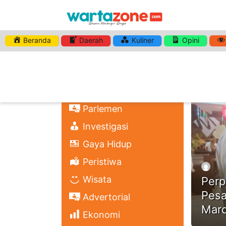
Beranda
Daerah
Kuliner
Opini
HASHTA
Nasional
Regional
Headli
Politik
Parlemen
Investigasi
Gaya Hidup
Peristiwa
Wisata
Perp
Pesa
Advertorial
Mard
Ekonomi