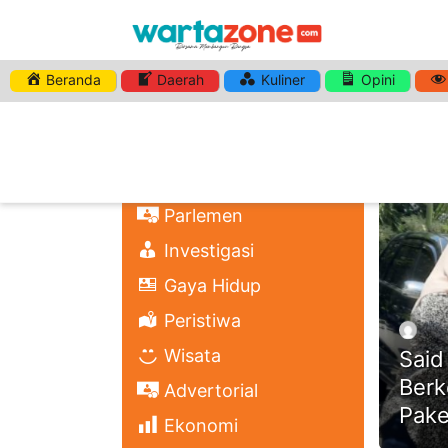
Beranda
Daerah
Kuliner
Opini
HASHTA
Nasional
Regional
Headli
Politik
Parlemen
Investigasi
Gaya Hidup
Peristiwa
Wisata
Said
Berk
Advertorial
Pake
Ekonomi