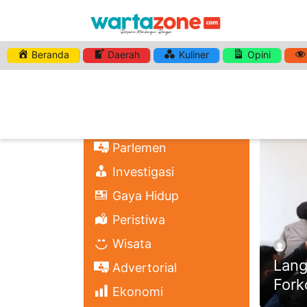
Beranda
Daerah
Kuliner
Opini
HASHTA
Nasional
Regional
Headli
Politik
Parlemen
Investigasi
Gaya Hidup
Peristiwa
Wisata
Lang
Advertorial
Fork
Ekonomi