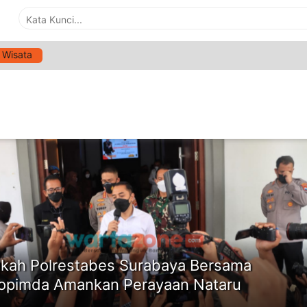
Wisata
G:
WALIKOTA SURABAYA ERI CAHYADI
ne
kah Polrestabes Surabaya Bersama
opimda Amankan Perayaan Nataru