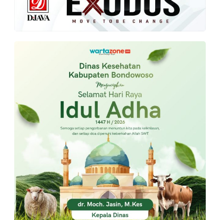
PT.
Balqis
Cyber
Media
Sejahtera