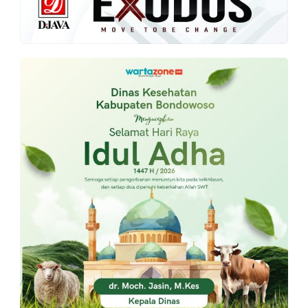
PT.
Balqis
Cyber
Media
Sejahtera