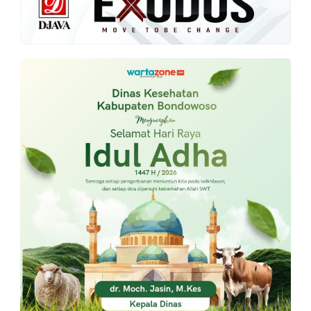
PT.
Balqis
Cyber
Media
Sejahtera