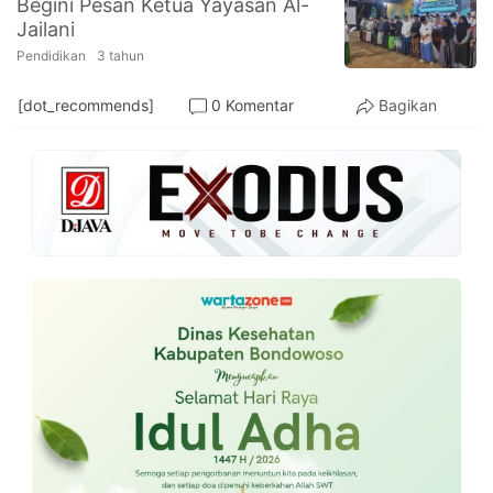
Begini Pesan Ketua Yayasan Al-
PT.
Jailani
Balqis
Cyber
Pendidikan
3 tahun
Media
Sejahtera
[dot_recommends]
0 Komentar
Bagikan