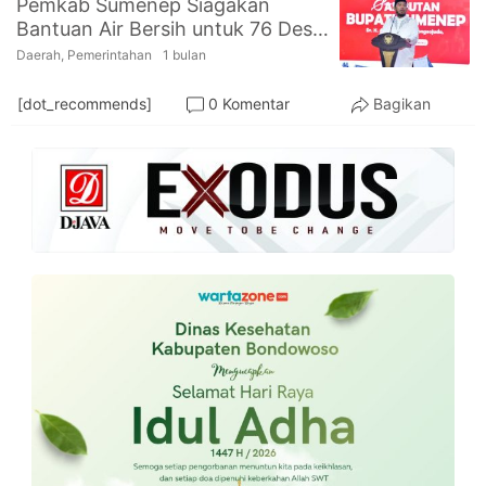
Pemkab Sumenep Siagakan
PT.
Bantuan Air Bersih untuk 76 Desa
Balqis
Cyber
Rawan Kekeringan
Daerah
,
Pemerintahan
1 bulan
Media
Sejahtera
[dot_recommends]
0 Komentar
Bagikan