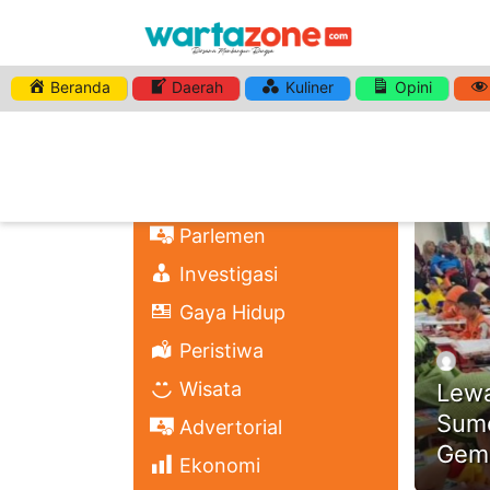
Beranda
Daerah
Kuliner
Opini
DAILY A
Nasional
Regional
Headli
Politik
Parlemen
Investigasi
Gaya Hidup
Peristiwa
Wisata
Lewa
Sume
Advertorial
Gem
Ekonomi