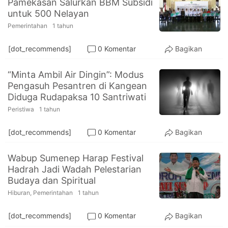
Pamekasan Salurkan BBM Subsidi
PT.
untuk 500 Nelayan
Balqis
Cyber
Pemerintahan
1 tahun
Media
Sejahtera
[dot_recommends]
0 Komentar
Bagikan
“Minta Ambil Air Dingin”: Modus
Pengasuh Pesantren di Kangean
Diduga Rudapaksa 10 Santriwati
Peristiwa
1 tahun
[dot_recommends]
0 Komentar
Bagikan
Wabup Sumenep Harap Festival
Hadrah Jadi Wadah Pelestarian
Budaya dan Spiritual
Hiburan
,
Pemerintahan
1 tahun
[dot_recommends]
0 Komentar
Bagikan