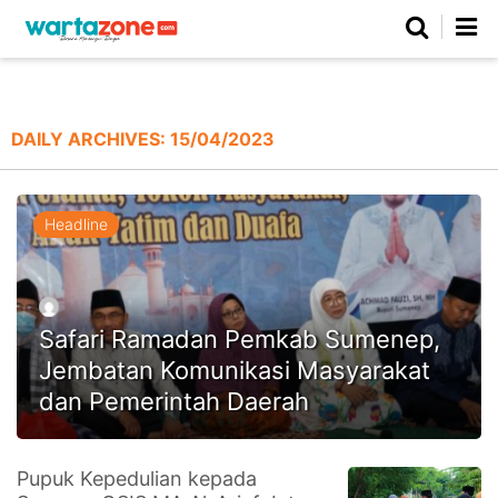
Netizen
Beranda
Daerah
Kuliner
Opini
Nasional
Regional
Politik
Parlemen
Investigasi
Gaya Hidup
Peristiwa
Wisata
Advertorial
Ekonomi
Pendidikan
Religi
Olahraga
DAILY ARCHIVES:
15/04/2023
Beranda
About Us
Contact Us
Hak Jawab
Kode Etik
Pedoman Media Siber
Redaksi
Headline
Safari Ramadan Pemkab Sumenep,
Jembatan Komunikasi Masyarakat
dan Pemerintah Daerah
©
Pupuk Kepedulian kepada
Copyright
2026