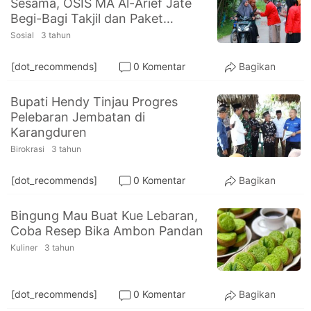
Sesama, OSIS MA Al-Arief Jate
PT.
Begi-Bagi Takjil dan Paket
Balqis
Cyber
Sembako
Sosial
3 tahun
Media
Sejahtera
[dot_recommends]
0 Komentar
Bagikan
Bupati Hendy Tinjau Progres
Pelebaran Jembatan di
Karangduren
Birokrasi
3 tahun
[dot_recommends]
0 Komentar
Bagikan
Bingung Mau Buat Kue Lebaran,
Coba Resep Bika Ambon Pandan
Kuliner
3 tahun
[dot_recommends]
0 Komentar
Bagikan