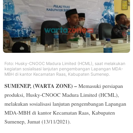
PT.
Balqis
Cyber
Media
Sejahtera
Foto: Husky-CNOOC Madura Limited (HCML), saat melakukan
kegiatan sosialisasi lanjutan pengembangan Lapangan MDA-
MBH di kantor Kecamatan Raas, Kabupaten Sumenep.
SUMENEP, (WARTA ZONE) –
Memasuki persiapan
produksi, Husky-CNOOC Madura Limited (HCML),
melakukan sosialisasi lanjutan pengembangan Lapangan
MDA-MBH di kantor Kecamatan Raas, Kabupaten
Sumenep, Jumat (13/11/2021).