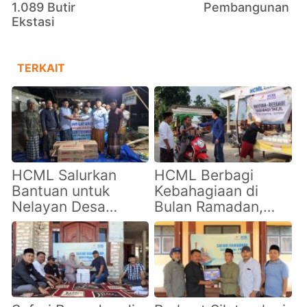
1.089 Butir
Pembangunan
Ekstasi
TERKAIT
HCML Salurkan
HCML Berbagi
Bantuan untuk
Kebahagiaan di
Nelayan Desa
Bulan Ramadan,
Lobuk dan Warga
Bagikan Takjil ke
Giligenting
Pengendara di
Pulau Giliraja