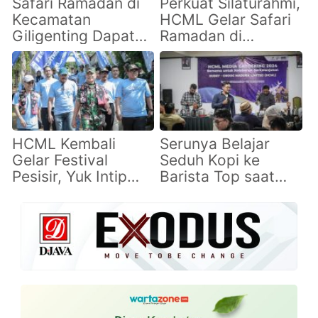
Safari Ramadan di
Perkuat Silaturahmi,
Kecamatan
HCML Gelar Safari
Giligenting Dapat
Ramadan di
Sambutan Hangat,
Kecamatan
Kades Jate: terima
Giligenting
kasih HCML
Sumenep
HCML Kembali
Serunya Belajar
Gelar Festival
Seduh Kopi ke
Pesisir, Yuk Intip
Barista Top saat
Kemeriahannya di
HCML Media
Spot Pancing Pantai
Gathering 2024
Matahari Lobuk