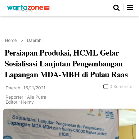
Netizen
Beranda
Daerah
Kuliner
Opini
Nasional
Regional
Politik
Parlemen
Investigasi
Gaya Hidup
Peristiwa
Wisata
Advertorial
Ekonomi
Pendidikan
Religi
Olahraga
Home
>
Daerah
Persiapan Produksi, HCML Gelar
Beranda
About Us
Contact Us
Hak Jawab
Kode Etik
Pedoman Media Siber
Redaksi
Sosialisasi Lanjutan Pengembangan
Lapangan MDA-MBH di Pulau Raas
0 Komentar
Daerah
15/11/2021
Reporter : Ajie Putra
Editor : Helmy
©
Copyright
2026