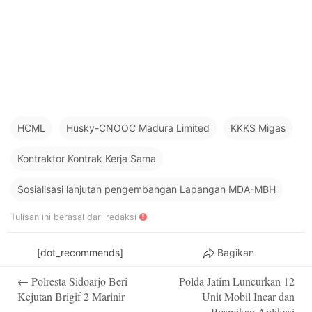
HCML
Husky-CNOOC Madura Limited
KKKS Migas
Kontraktor Kontrak Kerja Sama
Sosialisasi lanjutan pengembangan Lapangan MDA-MBH
Tulisan ini berasal dari redaksi
[dot_recommends]
Bagikan
Post
←
Polresta Sidoarjo Beri
Polda Jatim Luncurkan 12
navigation
Kejutan Brigif 2 Marinir
Unit Mobil Incar dan
Resmikan Aplikasi