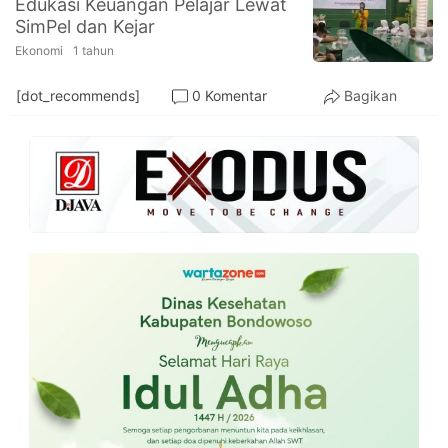
Edukasi Keuangan Pelajar Lewat
PT.
SimPel dan Kejar
Balqis
Cyber
Ekonomi
1 tahun
Media
Sejahtera
[dot_recommends]
0 Komentar
Bagikan