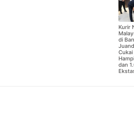
Kurir 
Malay
di Ba
Juand
Cukai
Hampi
dan 1.
Eksta