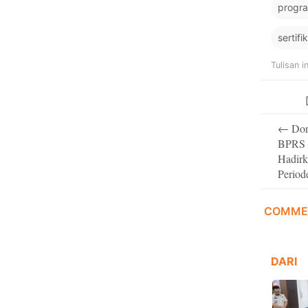
progra
sertifi
Tulisan i
Post
←
Dor
navigati
BPRS 
Hadir
Period
COMME
DARI