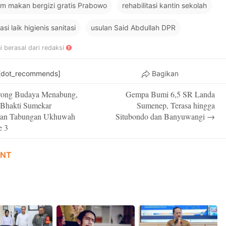
m makan bergizi gratis Prabowo
rehabilitasi kantin sekolah
kasi laik higienis sanitasi
usulan Said Abdullah DPR
ni berasal dari redaksi
[dot_recommends]
Bagikan
ong Budaya Menabung,
Gempa Bumi 6,5 SR Landa
on
Bhakti Sumekar
Sumenep, Terasa hingga
kan Tabungan Ukhuwah
Situbondo dan Banyuwangi
→
e 3
NT