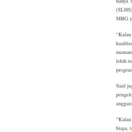
hanya 3
(SLHS).
MBG ya
“Kalau 
kualita
memanfa
lebih t
program
Said ju
pengelo
anggara
“Kalau 
biaya, 