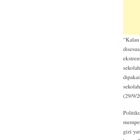
“Kalau 
disesua
ekstre
sekolah
dipakai
sekolah
(29/9/2
Politik
mempers
gizi ya