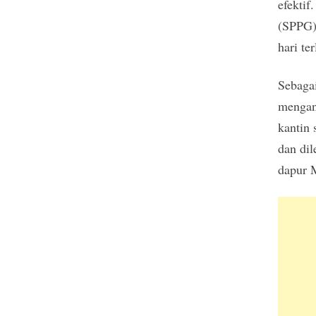
efekti
(SPPG)
hari te
Sebaga
mengand
kantin 
dan dil
dapur M