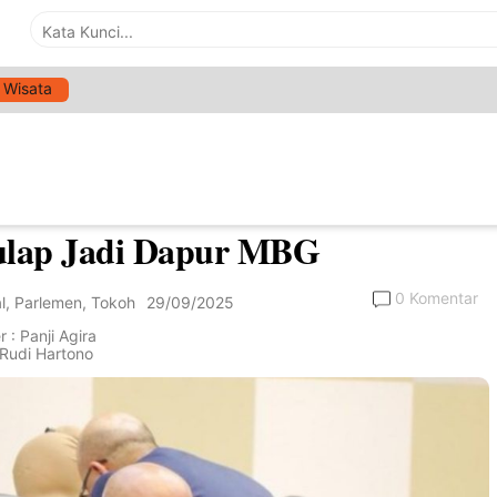
Wisata
>
Nasional
angi Beban SPPG, Said
ullah Usulkan Kantin Sekolah
ulap Jadi Dapur MBG
0 Komentar
l
,
Parlemen
,
Tokoh
29/09/2025
 : Panji Agira
: Rudi Hartono