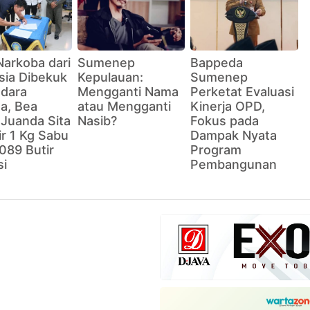
Narkoba dari
Sumenep
Bappeda
sia Dibekuk
Kepulauan:
Sumenep
ndara
Mengganti Nama
Perketat Evaluasi
a, Bea
atau Mengganti
Kinerja OPD,
 Juanda Sita
Nasib?
Fokus pada
r 1 Kg Sabu
Dampak Nyata
089 Butir
Program
si
Pembangunan