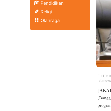
Pendidikan
Religi
Olahraga
FOTO: K
Istimew
JAKAR
(Bangg
program