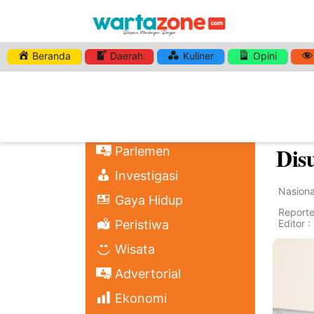
Beranda
Daerah
Kuliner
Opini
Home
Nasional
Kur
Regional
Abd
Politik
Dis
Parlemen
Investigasi
Nasiona
Gaya Hidup
Reporter
Peristiwa
Editor 
Wisata
Advertorial
Ekonomi