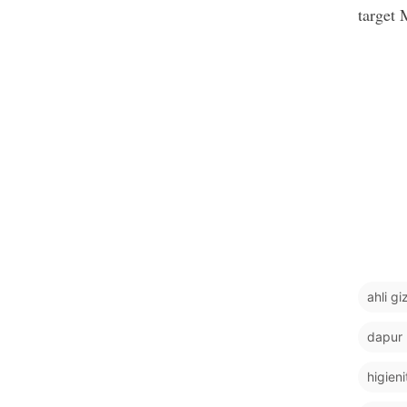
target
ahli g
dapur
higien