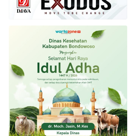
PT.
Balqis
Cyber
Media
Sejahtera