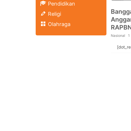
Pendidikan
Bangg
Religi
Anggar
Olahraga
RAPBN 
Pendid
Nasional
1
[dot_r