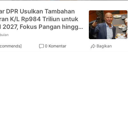
ar DPR Usulkan Tambahan
an K/L Rp984 Triliun untuk
2027, Fokus Pangan hingga
ikan
 bulan
ecommends]
0 Komentar
Bagikan