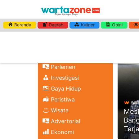
Beranda
Daerah
Kuliner
Opini
HASHTA
Nasional
Regional
Headli
Politik
Parlemen
Investigasi
Gaya Hidup
Peristiwa
Wart
Wisata
Mesk
Bang
Advertorial
Terj
Ekonomi