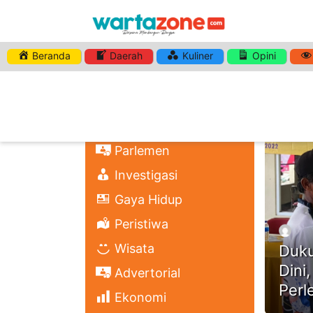
Beranda
Daerah
Kuliner
Opini
HASHTA
Nasional
Regional
Headli
Politik
Parlemen
Investigasi
Gaya Hidup
Peristiwa
Wisata
Duku
Dini
Advertorial
Perl
Ekonomi